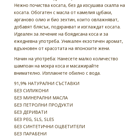
Нежно почиства косата, без да изсушава скалпа на
косата. Обогатен с масла от камелия цубаки,
арганово олио и био зехтин, които овлажняват,
добавят блясък, подхранват и изглаждат косата.
Идеален за лечение на боядисана коса и за
ежедневна употреба. Уникален екзотичен аромат,
вдъхновен от красотата на японските жени.
Начин на употреба:
Нанесете малко количество
шампоан на мокра коса и масажирайте
внимателно. Изплакнете обилно с вода.
91,9% НАТУРАЛНИ СЪСТАВКИ
БЕЗ СИЛИКОНИ
БЕЗ МИНЕРАЛНИ МАСЛА
БЕЗ ПЕТРОЛНИ ПРОДУКТИ
БЕЗ ДЕРИВАТИ
БЕЗ PEG, SLS, SLES
БЕЗ СИНТЕТИЧНИ ОЦВЕТИТЕЛИ
БЕЗ ПАРАБЕНИ