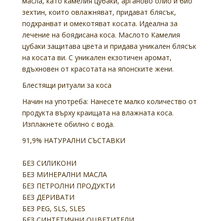
масла, като камелия цубаки, арганово олио и био
зехтин, които овлажняват, придават блясък,
подхранват и омекотяват косата. Идеална за
лечение на боядисана коса. Маслото Камелия
цубаки защитава цвета и придава уникален блясък
на косата ви. С уникален екзотичен аромат,
вдъхновен от красотата на японските жени.
Блестящи ритуали за коса
Начин на употреба:
Нанесете малко количество от
продукта върху краищата на влажната коса.
Изплакнете обилно с вода.
91,9% НАТУРАЛНИ СЪСТАВКИ
БЕЗ СИЛИКОНИ
БЕЗ МИНЕРАЛНИ МАСЛА
БЕЗ ПЕТРОЛНИ ПРОДУКТИ
БЕЗ ДЕРИВАТИ
БЕЗ PEG, SLS, SLES
БЕЗ СИНТЕТИЧНИ ОЦВЕТИТЕЛИ