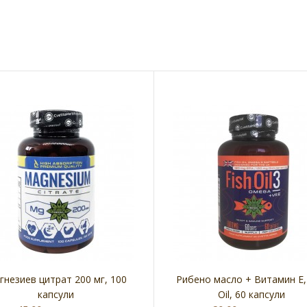
Екстракт от Маточина на капсули 60
Екстракт о
брх300 мг, Lime Balm, Cvetita Herbal
24.00лв.
(€12.27)
гнезиев цитрат 200 мг, 100
Рибено масло + Витамин Е, 
капсули
Oil, 60 капсули