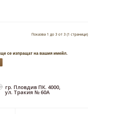
рат 200 мг, 100 капсулиХранителна добавкаКакви
 Магнезиев цитрат?Спомага з..
Показва 1 до 3 от 3 (1 страници)
 ще се изпращат на вашия имейл.
гр. Пловдив ПК. 4000,
ул. Тракия № 60А
+ Витамин Е, Fish Oil, 60 капсулиХранителна
ява рисковете от сърдечно-съдов..