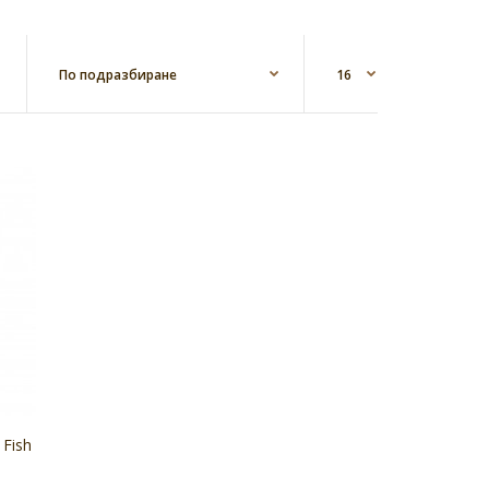
т Маточина на капсул..
Fish