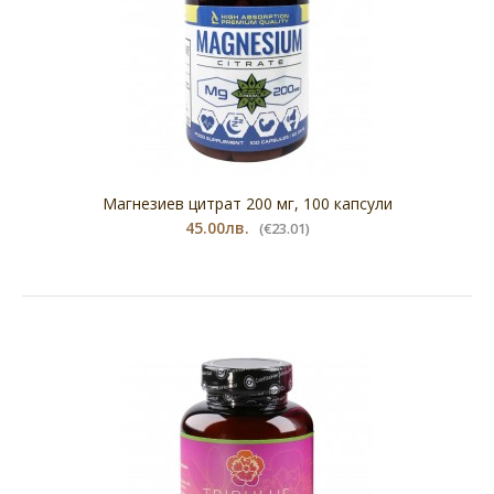
Коензим Q10, PURE GOLD, 60 капсулиХранителна
добавкаКакви са ползите от приема на Коензим
Q10, ..
Магнезиев цитрат 200 мг, 100 капсули
45.00лв.
(€23.01)