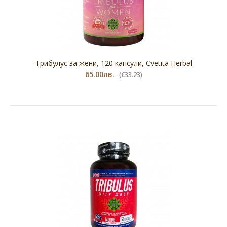
Левзея Макс, имуностимулатор, 30 таблетки
30.00лв.
(€15.34)
Трибулус за жени, 120 капсули, Сvetita Herbal
65.00лв.
(€33.23)
Левзея Макс, имуностимулатор, 30
таблеткиХранителна добавка Стимулира
мускулния ..