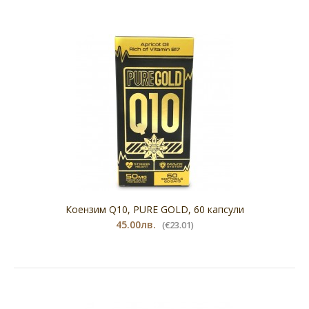
Златен мед с куркума - естествен имуностимулатор
400 gr
17.80лв.
(€9.10)
Коензим Q10, PURE GOLD, 60 капсули
45.00лв.
(€23.01)
Златен мед с куркума - естествен имуностимулатор
400 grСъздаден по древна Индийска рецепта.
Известен..