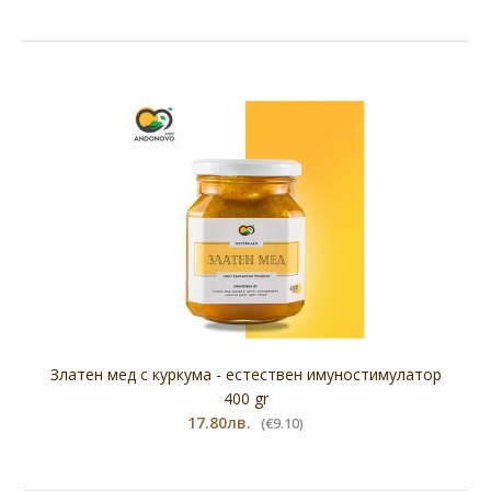
Екстракт от Маточина на капсули 60 брх300 мг, Lime
Balm, Cvetita Herbal
24.00лв.
(€12.27)
Екстракт от Маточина на капсул..
Златен мед с куркума - естествен имуностимулатор
400 gr
17.80лв.
(€9.10)