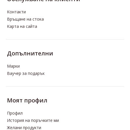
Контакти
Трибулус с Мака 50 капсулиХранителна
Връщане на стока
добавкаПовишава силата и сексуалното
Карта на сайта
желаниеПредимства при прие..
Допълнителни
Марки
Ваучер за подарък
Моят профил
Профил
История на поръчките ми
Желани продукти