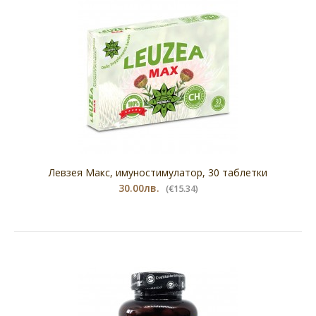
Левзея Макс, имуностимулатор, 30 таблетки
30.00лв.
(€15.34)
Коензим Q10, PURE GOLD, 60 капсули
45.00лв.
(€23.01)