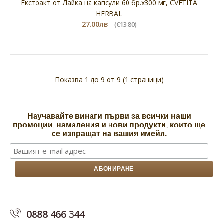
Екстракт от Лайка на капсули 60 бр.х300 мг, CVETITA
HERBAL
27.00лв.
(€13.80)
Показва 1 до 9 от 9 (1 страници)
Научавайте винаги първи за всички наши
Трибулус за жени, 120 капсули, Сvetita Herbal
промоции, намаления и нови продукти, които ще
65.00лв.
(€33.23)
се изпращат на вашия имейл.
Трибулус за жени, 120 капсулиХранителна
добавкаПовишава силата и сексуалното
0888 466 344
желаниеПредимства при п..