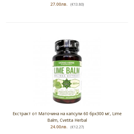
Екстракт от Глог на капсули 60 бр.х 300 мг,Hawthorn,
27.00лв.
(€13.80)
Cvetita Herbal
27.00лв.
(€13.80)
Екстракт от Глог на капсули 60 бр.х 300 мг,Hawthorn,
Cvetita Herbal(Хранителна добавка)Невероятна ле..
Екстракт от Маточина на капсули 60 брх300 мг, Lime
Balm, Cvetita Herbal
24.00лв.
(€12.27)