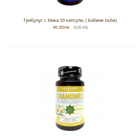
Трибулус с Мака 50 капсули, ( Бабини зъби)
40.00лв.
(€20.45)
Магнезиев цитрат 200 мг, 100 капсули
45.00лв.
(€23.01)
Магнезиев цитрат 200 мг, 100 капсулиХранителна
добавкаКакви са ползите от Магнезиев цитрат?
Спомага з..