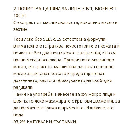
2.
ПОЧИСТВАЩА
ПЯНА ЗА ЛИЦЕ, 3 В 1, BIOSELECT
100 ml
С екстракт от маслинови листа, конопено масло и
зехтин
Тази лека без SLES-SLS естествена формула,
внимателно отстранява нечистотиите от кожата и
почиства без дразнещи кожата вещества, като я
прави мека и освежена. Органичното маслиново
масло, екстракт от маслинови листа и конопено
масло защитават кожата и предотвратяват
дразненето, както и образуването на свободни
радикали.
Начин на употреба:
Нанесете върху мокро лице и
шия, като леко масажирате с кръгови движения, за
да премахнете грима и примесите. Изплакнете с
вода.
95,2% НАТУРАЛНИ СЪСТАВКИ