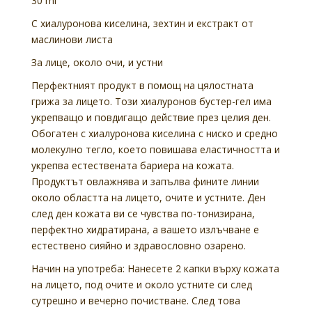
30 ml
С хиалуронова киселина, зехтин и екстракт от
маслинови листа
За лице, около очи, и устни
Перфектният продукт в помощ на цялостната
грижа за лицето. Този хиалуронов бустер-гел има
укрепващо и повдигащо действие през целия ден.
Обогатен с хиалуронова киселина с ниско и средно
молекулно тегло, което повишава еластичността и
укрепва естествената бариера на кожата.
Продуктът овлажнява и запълва фините линии
около областта на лицето, очите и устните. Ден
след ден кожата ви се чувства по-тонизирана,
перфектно хидратирана, а вашето излъчване е
естествено сияйно и здравословно озарено.
Начин на употреба:
Нанесете 2 капки върху кожата
на лицето, под очите и около устните си след
сутрешно и вечерно почистване. След това