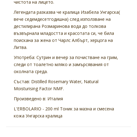
чистота на лицето.
Легендата разказва че кралица Изабела Унгарска(
вече седемдесетгодишна) след използване на
дестилирана Розмаринова вода до толкова
възвърнала младостта и красотата си, че била
поискана за жена от Чарлс Албърт, херцога на
Литва.
Употреба: Сутрин и вечер за почистване на грим,
следи от тоалетно мляко и замърсявания от
околната среда.
Състав: Distilled Rosemary Water, Natural
Moisturising Factor NMF.
Произведено в: Италия
L'ERBOLARIO - 200 ml Тоник за мазна и смесена
кожа Унгарска кралица