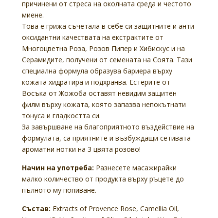
причинени от стреса на околната среда и честото
миене.
Това е грижа съчетала в себе си защитните и анти
оксидантни качествата на екстрактите от
Многоцветна Роза, Розов Пипер и Хибискус и на
Серамидите, получени от семената на Соята. Тази
специална формула образува бариера върху
кожата хидратира и подхранва. Естерите от
Восъка от Жожоба оставят невидим защитен
филм върху кожата, която запазва непокътнати
тонуса и гладкостта си.
За завършване на благоприятното въздействие на
формулата, са приятните и възбуждащи сетивата
ароматни нотки на 3 цвята розово!
Начин на употреба:
Разнесете масажирайки
малко количество от продукта върху ръцете до
пълното му попиване.
Състав:
Extracts of Provence Rose, Camellia Oil,