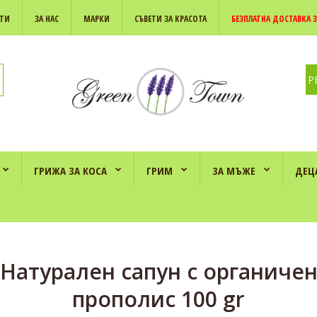
АТИ
ЗА НАС
МАРКИ
СЪВЕТИ ЗА КРАСОТА
БЕЗПЛАТНА ДОСТАВКА З
Р
ГРИЖА ЗА КОСА
ГРИМ
ЗА МЪЖЕ
ДЕЦ
Натурален сапун с органиче
прополис 100 gr