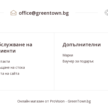
office@greentown.bg
бслужване на
Допълнителни
лиенти
Марки
Ваучер за подарък
нтакти
щане на стока
та на сайта
Онлайн магазин
от
ProVision
-
GreenTown.bg