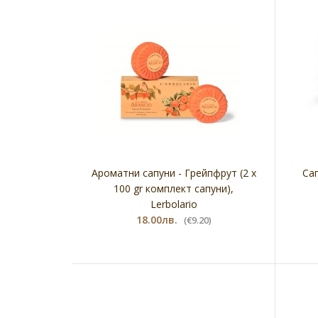
Ароматни сапуни - Грейпфрут (2 х
Сап
100 gr комплект сапуни),
Lerbolario
18.00лв.
(€9.20)