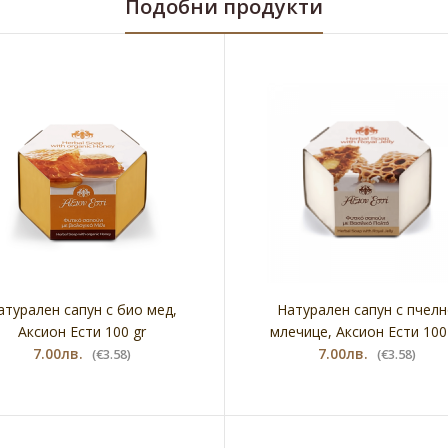
Подобни продукти
атурален сапун с био мед,
Натурален сапун с пчел
Аксион Ести 100 gr
млечице, Аксион Ести 100
7.00лв.
7.00лв.
(€3.58)
(€3.58)