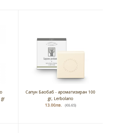
но
Сапун Баобаб - ароматизиран 100
 gr
gr, Lerbolario
13.00лв.
(€6.65)