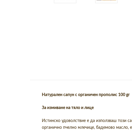
Натурален сапун с органичен прополис 100 gr
За измиване на тяло и лице
Истинско удоволствие е да използваш този са
органично пчелно млечице, бадемово масло, е