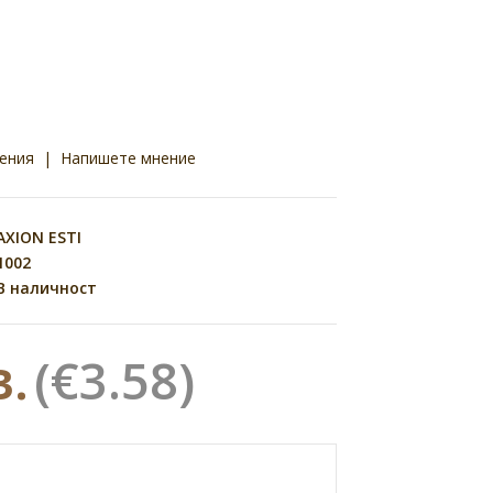
ения
|
Напишете мнение
AXION ESTI
1002
В наличност
в.
(€3.58)