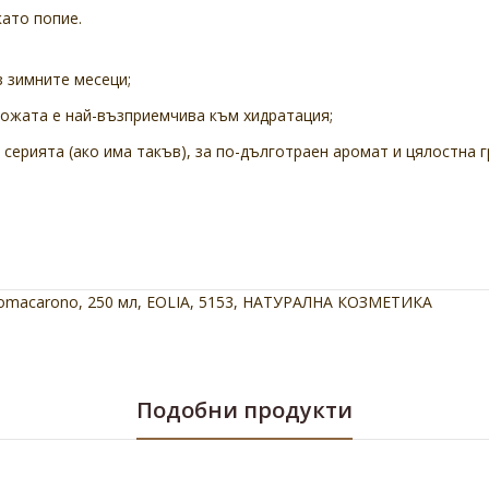
като попие.
 зимните месеци;
 кожата е най-възприемчива към хидратация;
серията (ако има такъв), за по-дълготраен аромат и цялостна г
omacarono
,
250 мл
,
ЕOLIA
,
5153
,
НАТУРАЛНА КОЗМЕТИКА
Подобни продукти