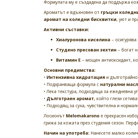
Формулата му е създадена да поддържа к
Ароматът е вдъхновен от
гръцки коледн
аромат на коледни бисквитки
, уют и п
Активни съставки:
Хиалуронова киселина
– осигурява 
Студено пресован зехтин
– богат н
Витамин Е
– мощен антиоксидант, ко
Основни предимства:
•
Интензивна хидратация
и дълготрайно
• Подхранваща формула с
натурални мас
• Лека текстура, подходяща за ежедневна у
•
Дълготраен аромат
, който глези сетива
• Подходящ за суха, чувствителна и нормал
Лосионът
Melomakarono
е прекрасен избо
грижа за кожата през студения сезон. Перфе
Начин на употреба:
Нанесете малко колич