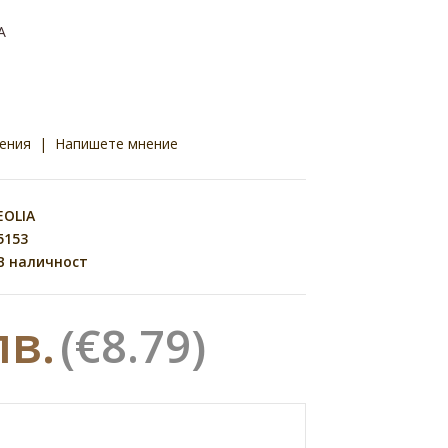
A
ения
|
Напишете мнение
EOLIA
5153
В наличност
лв.
(€8.79)