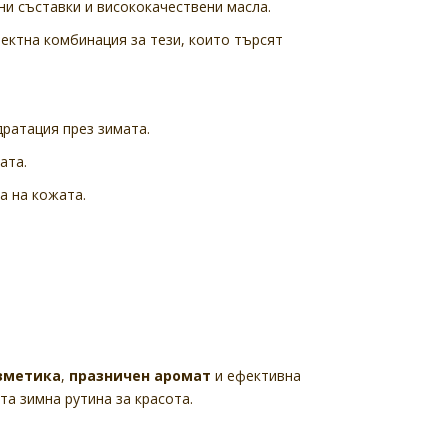
ни съставки и висококачествени масла.
рфектна комбинация за тези, които търсят
дратация през зимата.
ата.
а на кожата.
зметика
,
празничен аромат
и ефективна
та зимна рутина за красота.