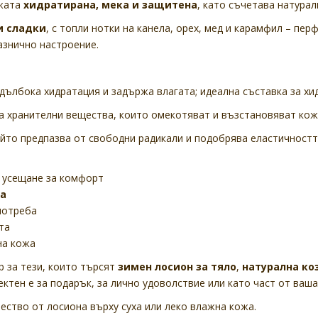
ожата
хидратирана, мека и защитена
, като съчетава натурал
и сладки
, с топли нотки на канела, орех, мед и карамфил – пе
разнично настроение.
дълбока хидратация и задържа влагата; идеална съставка за хи
а хранителни вещества, които омекотяват и възстановяват кож
йто предпазва от свободни радикали и подобрява еластичностт
 усещане за комфорт
ла
потреба
та
на кожа
р за тези, които търсят
зимен лосион за тяло
,
натурална ко
ктен е за подарък, за лично удоволствие или като част от ваша
ество от лосиона върху суха или леко влажна кожа.