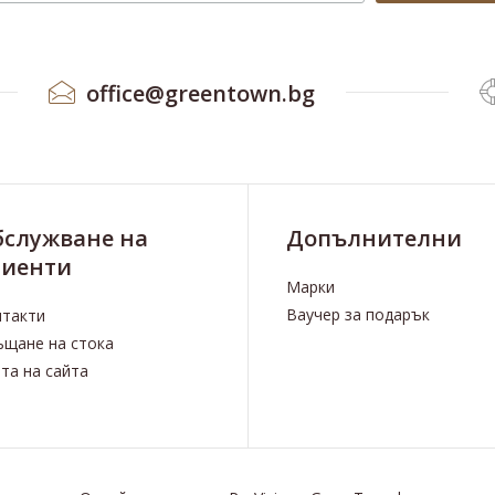
office@greentown.bg
бслужване на
Допълнителни
лиенти
Марки
Ваучер за подарък
нтакти
щане на стока
та на сайта