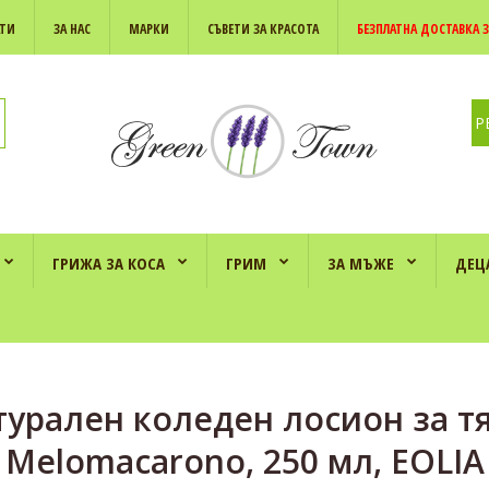
АТИ
ЗА НАС
МАРКИ
СЪВЕТИ ЗА КРАСОТА
БЕЗПЛАТНА ДОСТАВКА З
Р
ГРИЖА ЗА КОСА
ГРИМ
ЗА МЪЖЕ
ДЕЦ
турален коледен лосион за тя
Melomacarono, 250 мл, ЕOLIA