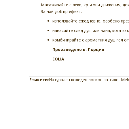
Масажирайте с леки, кръгови движения, до
За най-добър ефект:
използвайте ежедневно, особено през
нанасяйте след душ или вана, когато
комбинирайте с ароматния душ гел от 
Произведено в: Гърция
EOLIA
Етикети:
Натурален коледен лосион за тяло
,
Mel