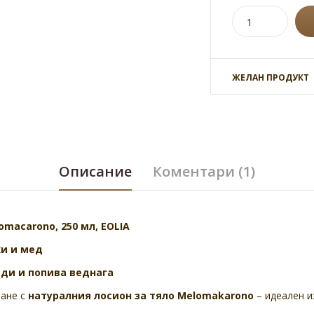
ЖЕЛАН ПРОДУКТ
Описание
Коментари (1)
macarono, 250 мл, ЕOLIA
хи и мед
еди и попива веднага
ване с
натуралния лосион за тяло Melomakarono
– идеален и