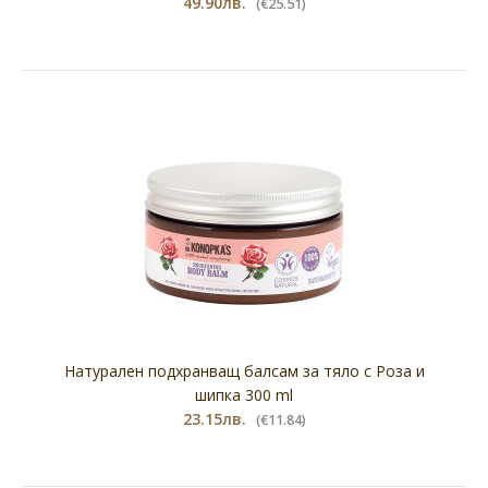
49.90лв.
(€25.51)
Натурален подхранващ балсам за тяло с Роза и
шипка 300 ml
23.15лв.
(€11.84)