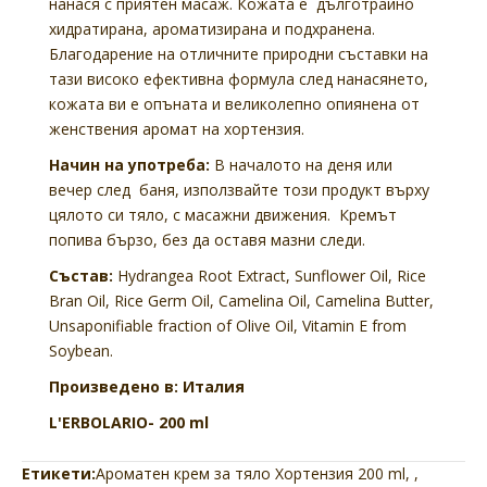
нанася с приятен масаж. Кожата е дълготрайно
хидратирана, ароматизирана и подхранена.
Благодарение на отличните природни съставки на
тази високо ефективна формула след нанасянето,
кожата ви е опъната и великолепно опиянена от
женствения аромат на хортензия.
Начин на употреба:
В началото на деня или
вечер след баня, използвайте този продукт върху
цялото си тяло, с масажни движения. Кремът
попива бързо, без да оставя мазни следи.
Състав:
Hydrangea Root Extract, Sunflower Oil, Rice
Bran Oil, Rice Germ Oil, Camelina Oil, Camelina Butter,
Unsaponifiable fraction of Olive Oil, Vitamin E from
Soybean.
Произведено в: Италия
L'ERBOLARIO- 200 ml
Етикети:
Ароматен крем за тяло Хортензия 200 ml
,
,