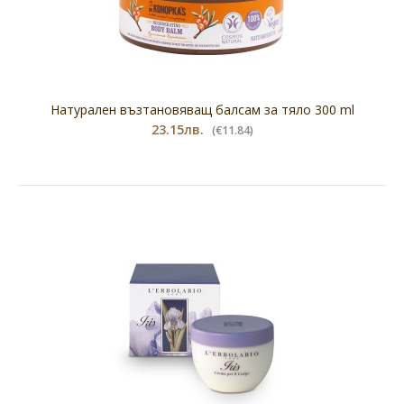
Натурален възтановяващ балсам за тяло 300 ml
23.15лв.
(€11.84)