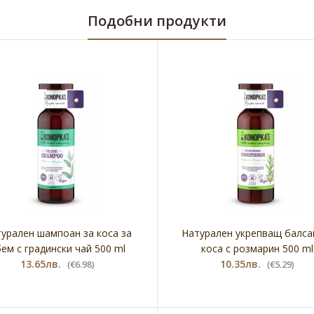
Подобни продукти
урален шампоан за коса за
Натурален укрепващ балса
ем с градински чай 500 ml
коса с розмарин 500 ml
13.65лв.
10.35лв.
(€6.98)
(€5.29)