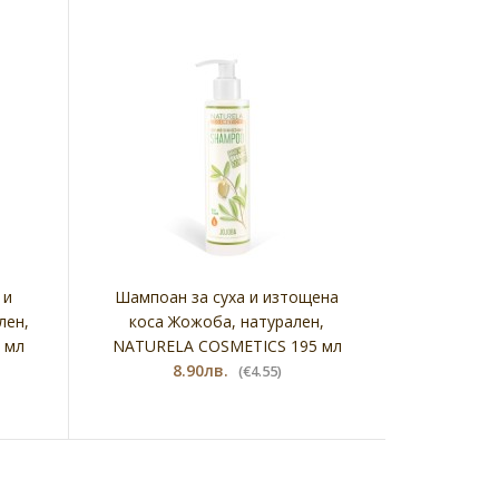
 и
Шампоан за суха и изтощена
лен,
коса Жожоба, натурален,
 мл
NATURELA COSMETICS 195 мл
8.90лв.
(€4.55)