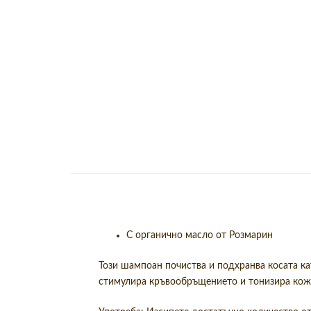
С органично масло от Розмарин
Този шампоан почиства и подхранва косата ка
стимулира кръвообръщението и тонизира кожа