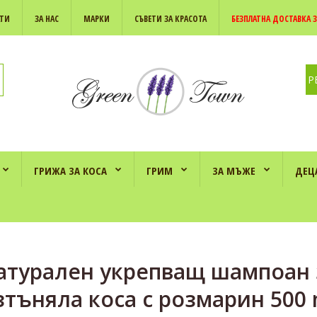
АТИ
ЗА НАС
МАРКИ
СЪВЕТИ ЗА КРАСОТА
БЕЗПЛАТНА ДОСТАВКА З
Р
ГРИЖА ЗА КОСА
ГРИМ
ЗА МЪЖЕ
ДЕЦ
атурален укрепващ шампоан 
зтъняла коса с розмарин 500 