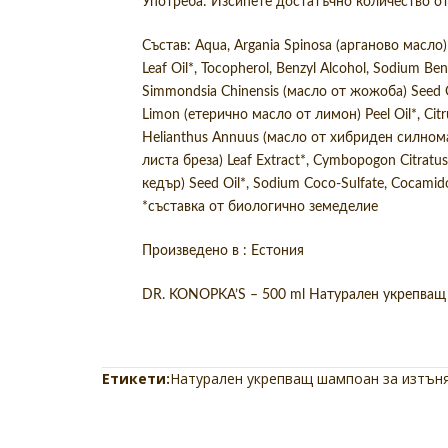
Употреба: Изсипете достатъчно количество о
Състав: Aqua, Argania Spinosa (арганово масло) 
Leaf Oil*, Tocopherol, Benzyl Alcohol, Sodium Ben
Simmondsia Chinensis (масло от жожоба) Seed Oi
Limon (етерично масло от лимон) Peel Oil*, Citr
Helianthus Annuus (масло от хибриден силномас
листа бреза) Leaf Extract*, Cymbopogon Citratus 
кедър) Seed Oil*, Sodium Coco-Sulfate, Cocamido
*съставка от биологично земеделие
Произведено в : Естония
DR. KONOPKA’S – 500 ml Натурален укрепващ 
Етикети:
Натурален укрепващ шампоан за изтъня