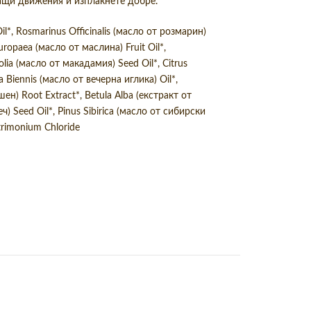
ащи движения и изплакнете добре.
il*, Rosmarinus Officinalis (масло от розмарин)
Europaea (масло от маслина) Fruit Oil*,
lia (масло от макадамия) Seed Oil*, Citrus
 Biennis (масло от вечерна иглика) Oil*,
н) Root Extract*, Betula Alba (екстракт от
ч) Seed Oil*, Pinus Sibirica (масло от сибирски
trimonium Chloride