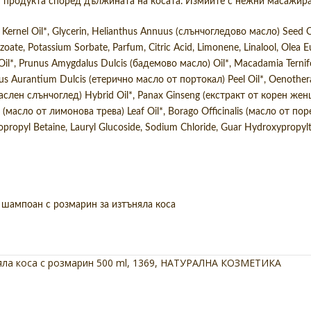
т продукта според дължината на косата. Измийте с нежни масажир
Kernel Oil*, Glycerin, Helianthus Annuus (слънчогледово масло) Seed O
zoate, Potassium Sorbate, Parfum, Citric Acid, Limonene, Linalool, Olea 
l*, Prunus Amygdalus Dulcis (бадемово масло) Oil*, Macadamia Ternifo
us Aurantium Dulcis (етерично масло от портокал) Peel Oil*, Oenothera
лен слънчоглед) Hybrid Oil*, Panax Ginseng (екстракт от корен женше
(масло от лимонова трева) Leaf Oil*, Borago Officinalis (масло от поре
propyl Betaine, Lauryl Glucoside, Sodium Chloride, Guar Hydroxypropyl
шампоан с розмарин за изтъняла коса
ла коса с розмарин 500 ml
,
1369
,
НАТУРАЛНА КОЗМЕТИКА