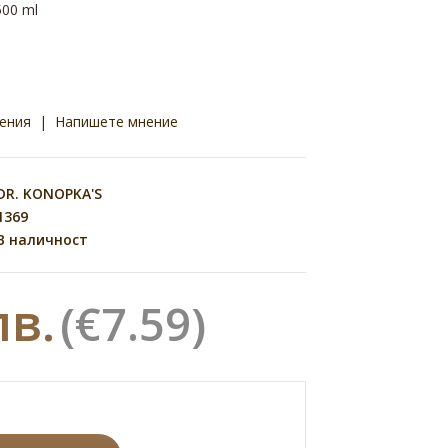
500 ml
ения
|
Напишете мнение
DR. KONOPKA'S
1369
В наличност
лв.
(€7.59)