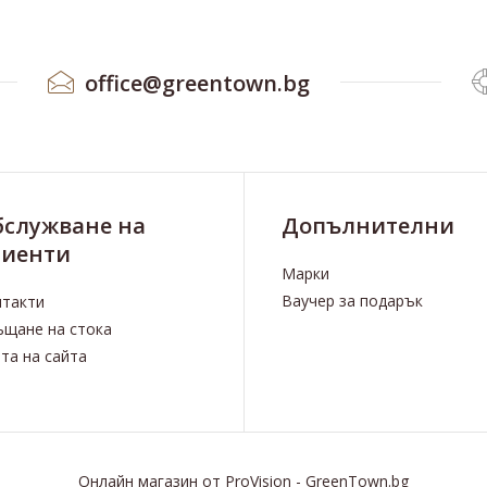
office@greentown.bg
бслужване на
Допълнителни
лиенти
Марки
Ваучер за подарък
нтакти
щане на стока
та на сайта
Онлайн магазин
от
ProVision
-
GreenTown.bg