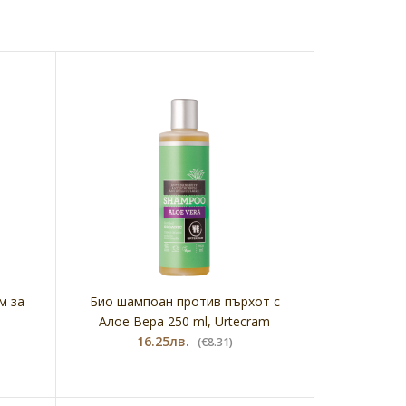
м за
Био шампоан против пърхот с
Алое Вера 250 ml, Urtecram
16.25лв.
(€8.31)