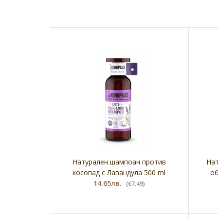
Натурален шампоан против
Нат
косопад с Лавандула 500 ml
об
14.65лв.
(€7.49)