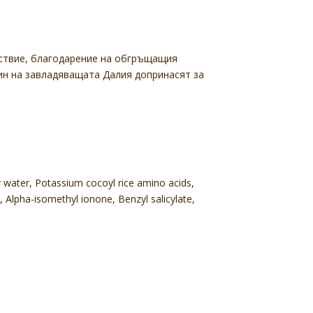
лствие, благодарение на обгръщащия
ин на завладяващата Далия допринасят за
 water, Potassium cocoyl rice amino acids,
id, Alpha-isomethyl ionone, Benzyl salicylate,