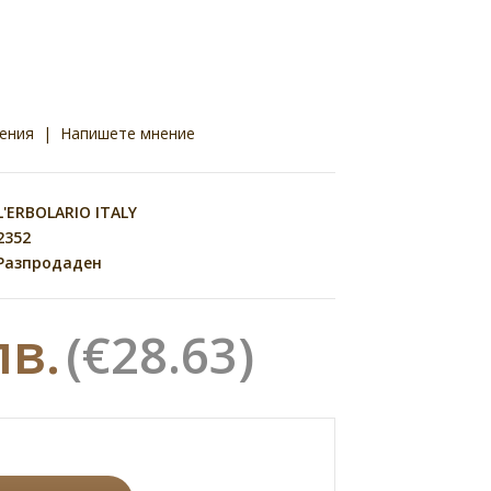
ения
|
Напишете мнение
L'ERBOLARIO ITALY
2352
Разпродаден
лв.
(€28.63)