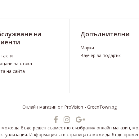
бслужване на
Допълнителни
лиенти
Марки
Ваучер за подарък
нтакти
щане на стока
та на сайта
Онлайн магазин
от
ProVision
-
GreenTown.bg
е може да бъде решен съвместно с избрания онлайн магазин, м
актуализация. Информацията в страницата може да бъде промен