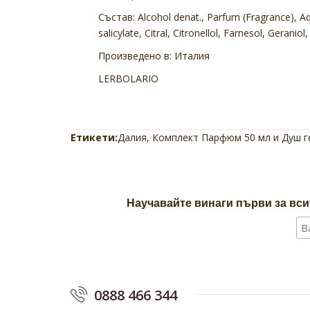
Състав: Alcohol denat., Parfum (Fragrance), Aq
salicylate, Citral, Citronellol, Farnesol, Gerani
Произведено в: Италия
LERBOLARIO
Етикети:
Далия
,
Комплект Парфюм 50 мл и Душ г
Научавайте винаги първи за вси
0888 466 344