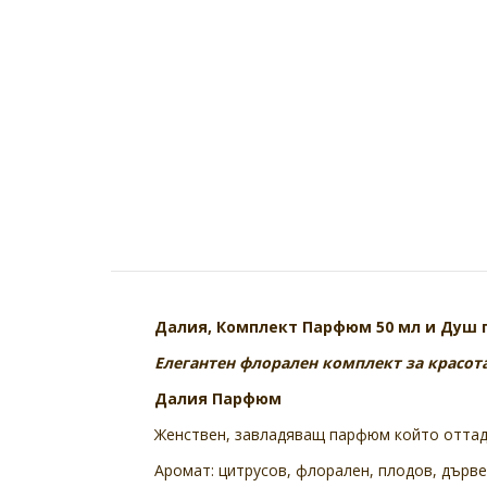
Далия, Комплект Парфюм 50 мл и Душ г
Елегантен флорален комплект за красота
Далия Парфюм
Женствен, завладяващ парфюм който оттада
Аромат: цитрусов, флорален, плодов, дърв