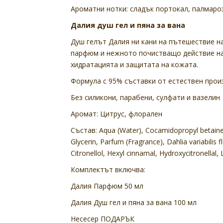
Ароматни нотки: сладък портокал, палмароз
Далия душ гел и пяна за вана
Душ гелът Далия ни кани на пътешествие н
парфюм и нежното почистващо действие на 
хидратацията и защитата на кожата.
Формула с 95% съставки от естествен прои
Без силикони, парабени, сулфати и вазелин
Аромат: Цитрус, флорален
Състав: Aqua (Water), Cocamidopropyl betaine,
Glycerin, Parfum (Fragrance), Dahlia variabilis f
Citronellol, Hexyl cinnamal, Hydroxycitronella
Комплектът включва:
Далия Парфюм 50 мл
Далия Душ гел и пяна за вана 100 мл
Несесер ПОДАРЪК