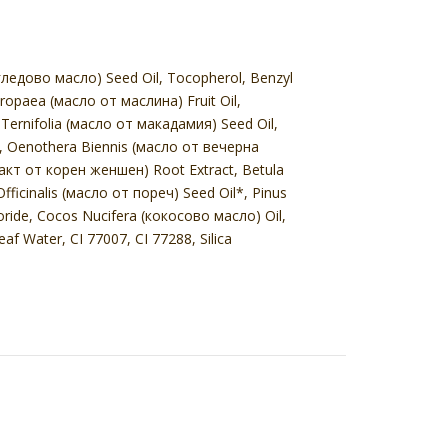
огледово масло) Seed Oil, Tocopherol, Benzyl
uropaea (масло от маслина) Fruit Oil,
ernifolia (масло от макадамия) Seed Oil,
l, Oenothera Biennis (масло от вечерна
акт от корен женшен) Root Extract, Betula
ficinalis (масло от пореч) Seed Oil*, Pinus
oride, Cocos Nucifera (кокосово масло) Oil,
f Water, CI 77007, CI 77288, Silica