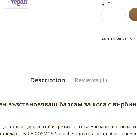
QTY
ADD TO WISHLIST
Description
Reviews (1)
н възстановяващ балсам за коса с върбин
 да съживи "уморената" и третирана коса. Направен по специал
стандарта BDIH COSMOS Natural. Екстрактът от върбинка пома