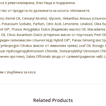
оса е ревитализирана, блестяща и подхранена.
тво от продукта по дължината на косата. Изплакнете.
) Kernel Oil, Cetearyl Alcohol, Glycerin, Helianthus Annuus (слънч
 Potassium Sorbate, Parfum, Citric Acid, Limonene, Linalool, Olea E
 Oil*, Prunus Amygdalus Dulcis (бадемово масло) Oil, Macadamia T
Oil, Citrus Aurantium Dulcis (етерично масло от портокал) Peel Oi
ибриден силномаслен слънчоглед) Hybrid Oil*, Panax Ginseng (екстр
 Cymbopogon Citratus (масло от лимонова трева) Leaf Oil, Borago Of
Guar Hydroxypropyltrimonium Chloride, Distearoylethyl Dimonium Chl
ен протеин), Salvia Officinalis (вода от салвия/градински чай) Lea
м с върбинка за коса
Related Products