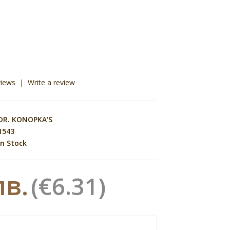
views
|
Write a review
DR. KONOPKA'S
1543
n Stock
лв.
(€6.31)