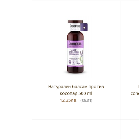
Натурален балсам против
косопад 500 ml
cond
12.35лв.
(€6.31)