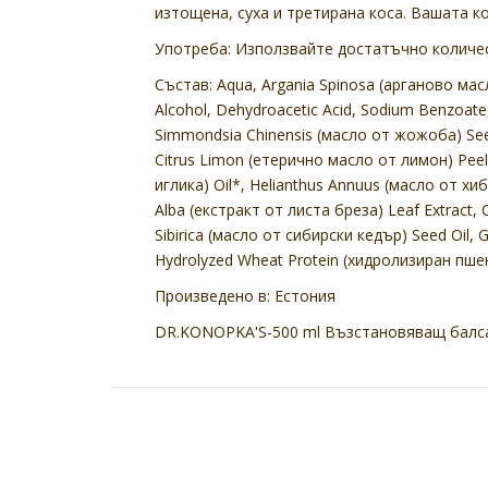
изтощена, суха и третирана коса. Вашата к
Употреба: Използвайте достатъчно количес
Състав: Aqua, Argania Spinosa (арганово масло
Alcohol, Dehydroacetic Acid, Sodium Benzoate,
Simmondsia Chinensis (масло от жожоба) Seed
Citrus Limon (етерично масло от лимон) Peel 
иглика) Oil*, Helianthus Annuus (масло от х
Alba (екстракт от листа бреза) Leaf Extract,
Sibirica (масло от сибирски кедър) Seed Oil, 
Hydrolyzed Wheat Protein (хидролизиран пшенич
Произведено в: Естония
DR.KONOPKA'S-500 ml Възстановяващ балса