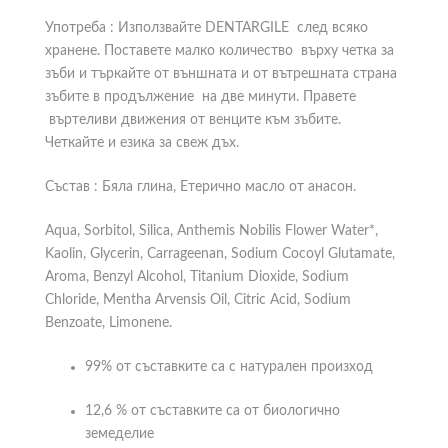
Употреба : Използвайте DENTARGILE след всяко
хранене. Поставете малко количество върху четка за
зъби и търкайте от външната и от вътрешната страна
зъбите в продължение на две минути. Правете
въртеливи движения от венците към зъбите.
Четкайте и езика за свеж дъх.
Състав : Бяла глина, Етерично масло от анасон.
Aqua, Sorbitol, Silica, Anthemis Nobilis Flower Water*,
Kaolin, Glycerin, Carrageenan, Sodium Cocoyl Glutamate,
Aroma, Benzyl Alcohol, Titanium Dioxide, Sodium
Chloride, Mentha Arvensis Oil, Citric Acid, Sodium
Benzoate, Limonene.
99% от съставките са с натурален произход
12,6 % от съставките са от биологично
земеделие