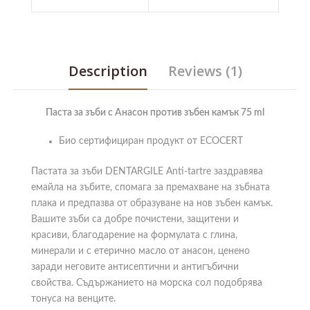
Description
Reviews (1)
Паста за зъби с Анасон против зъбен камък 75 ml
Био сертифициран продукт от ECOCERT
Пастата за зъби DENTARGILE Anti-tartre заздравява
емайла на зъбите, спомага за премахване на зъбната
плака и предпазва от образуване на нов зъбен камък.
Вашите зъби са добре почистени, защитени и
красиви, благодарение на формулата с глина,
минерали и с етерично масло от анасон, ценено
заради неговите антисептични и антигъбични
свойства. Съдържанието на морска сол подобрява
тонуса на венците.