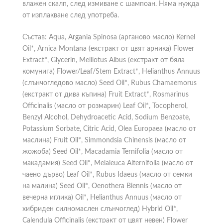
влажен скалп, след измиване с шампоан. Няма нужда
от изплакване след употреба.
Състав: Aqua, Argania Spinosa (арганово масло) Kernel
Oil*, Arnica Montana (екстракт от цвят арника) Flower
Extract*, Glycerin, Melilotus Albus (екстракт от бяла
комунига) Flower/Leaf/Stem Extract*, Helianthus Annuus
(слънчогледово масло) Seed Oil*, Rubus Chamaemorus
(екстракт от дива къпина) Fruit Extract*, Rosmarinus
Officinalis (масло от розмарин) Leaf Oil*, Tocopherol,
Benzyl Alcohol, Dehydroacetic Acid, Sodium Benzoate,
Potassium Sorbate, Citric Acid, Olea Europaea (масло от
маслина) Fruit Oil*, Simmondsia Chinensis (масло от
жожоба) Seed Oil*, Macadamia Ternifolia (масло от
макадамия) Seed Oil*, Melaleuca Alternifolia (масло от
чаено дърво) Leaf Oil*, Rubus Idaeus (масло от семки
на малина) Seed Oil*, Oenothera Biennis (масло от
вечерна иглика) Oil*, Helianthus Annuus (масло от
хибриден силномаслен слънчоглед) Hybrid Oil*,
Calendula Officinalis (екстракт от цвят невен) Flower