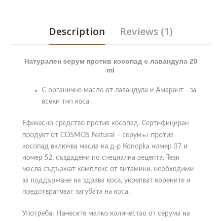
Description
Reviews (1)
Натурален серум против косопад с лавандула 20
ml
С органично масло от лавандула и Амарант - за
всеки тип коса
Ефикасно средство против косопад. Сертифициран
ът
продукт от COSMOS Natural – серум
против
косопад включва масла на д-р Konopka номер 37 и
номер 52, създадени по специална рецепта. Тези
масла съдържат комплекс от витамини, необходими
за поддържане на здрава коса, укрепват корените и
предотвратяват загубата на коса.
Употреба: Нанесете малко количество от серума на