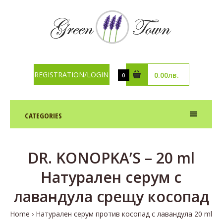
REGISTRATION/LOGIN
0.00лв.
0
CATEGORIES
DR. KONOPKA’S – 20 ml
Натурален серум с
лавандула срещу косопад
Home
Натурален серум против косопад с лавандула 20 ml