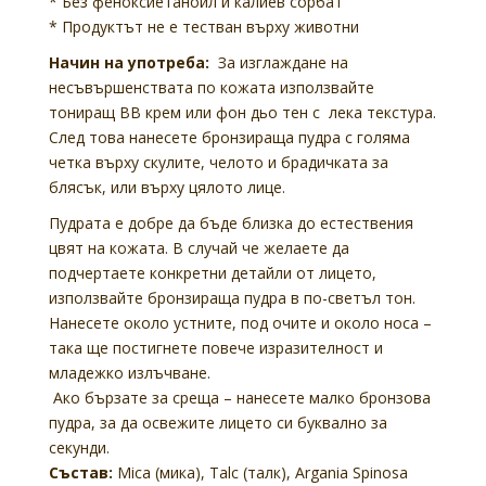
* Без феноксиетаноил и калиев сорбат
* Продуктът не е тестван върху животни
Начин на употреба:
За изглаждане на
несъвършенствата по кожата използвайте
тониращ ВВ крем или фон дьо тен с лека текстура.
След това нанесете бронзираща пудра с голяма
четка върху скулите, челото и брадичката за
блясък, или върху цялото лице.
Пудрата е добре да бъде близка до естествения
цвят на кожата. В случай че желаете да
подчертаете конкретни детайли от лицето,
използвайте бронзираща пудра в по-светъл тон.
Нанесете около устните, под очите и около носа –
така ще постигнете повече изразителност и
младежко излъчване.
Ако бързате за среща – нанесете малко бронзова
пудра, за да освежите лицето си буквално за
секунди.
Състав:
Mica (мика), Talc (талк), Argania Spinosa