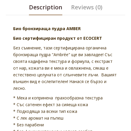
Description
Reviews (0)
Био бронзираща пудра AMBER
Био сертифициран продукт от ECOCERT
Без съмнение, тази сертифицирана органична
бронзираща пудра "Ambrée" ще ви завладее! Със
своята кадифена текстура и формула, с екстракт
от нар, кожата ви е мека и овлажнена, сякаш е
естествено целуната от слънчевите лъчи. Вашият
външен вид e ослепителен! Нанася се бързо и
лесно.
* Мека и копринена прахообразна текстура
* Със сатенен ефект за сияеща кожа
* Подходяща за всеки тип кожа
* С лек аромат на пъпеш
* Без парабени