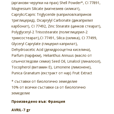
(арганови черупки на прах) Shell Powder*, CI 77891,
Magnesium Silicate (магнезиев силикат),
Caprylic/Capric Triglyceride (каприлов/капринов
триглицерид), Dicaprylyl Carbonate (дикаприлил
карбонат), CI 77492, Zinc Stearate (цинков стеарат),
Polyglyceryl-2 Triisostearate (полиглицерил-2
триисостеарат),CI 77491, Silica (силика), CI 77499,
Glyceryl Caprylate (глицерил каприлат),
Dehydroacetic Acid (дехидрооцетна киселина),
Parfum (парфюм), Helianthus Annuus (масло от
слънчогледови семки) Seed Oil, Linalool (линалоол),
Tocopherol (витамин Е), Limonene (лимонене),
Punica Granatum (екстракт от нар) Fruit Extract
* съставки от биологично земеделие
10% от всички съставки са от биологично
земеделие
Произведено във: Франция
AVRIL-7 gr